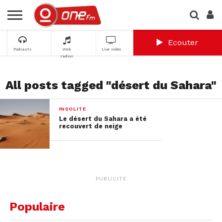
Ecouter
Podcasts
Web
Live vidéo
radios
All posts tagged "désert du Sahara"
INSOLITE
Le désert du Sahara a été
recouvert de neige
PUBLICITÉ
Populaire