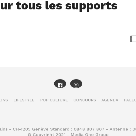
ur tous les supports
IONS
LIFESTYLE
POP CULTURE
CONCOURS
AGENDA
PALÉO
Bains - CH-1205 Genève Standard : 0848 807 807 - Antenne : 
© Copyright 2021 - Media One Group