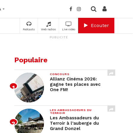
A
Ecouter
Podcasts
Web radios
Live vidéo
PUBLICITÉ
Populaire
CONCOURS
Allianz Cinéma 2026:
gagne tes places avec
One FM!
LES AMBASSADEURS DU
TERROIR
Les Ambassadeurs du
Terroir à l’auberge du
Grand Donzel