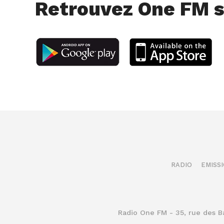
Retrouvez One FM s
RADIO
EMISS
Radio One FM - 35, rue des 