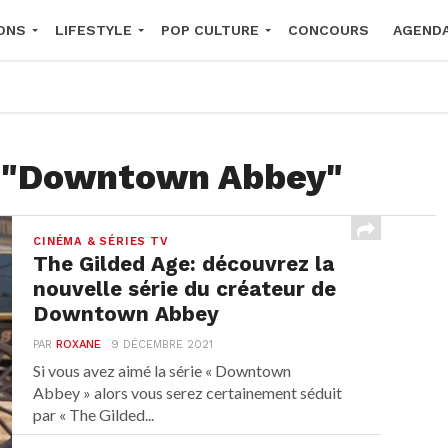
ONS
LIFESTYLE
POP CULTURE
CONCOURS
AGEND
2026
d "Downtown Abbey"
CINÉMA & SÉRIES TV
The Gilded Age: découvrez la
nouvelle série du créateur de
Downtown Abbey
PAR
ROXANE
9 DÉCEMBRE 2021
Si vous avez aimé la série « Downtown
Abbey » alors vous serez certainement séduit
par « The Gilded...