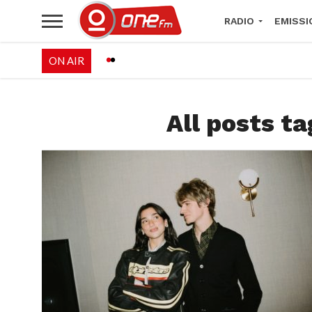
RADIO
EMISSI
ON AIR
PALÉO FESTIVAL 
All posts ta