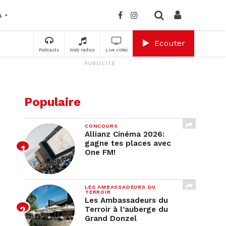
A
Ecouter
Podcasts
Web radios
Live vidéo
PUBLICITÉ
Populaire
CONCOURS
Allianz Cinéma 2026:
gagne tes places avec
One FM!
LES AMBASSADEURS DU
TERROIR
Les Ambassadeurs du
Terroir à l’auberge du
Grand Donzel