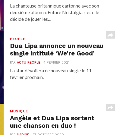
La chanteuse britannique cartonne avec son
deuxième album « Future Nostalgia » et elle
décide de jouer les...
PEOPLE
Dua Lipa annonce un nouveau
single intitulé ‘We’re Good’
PAR
ACTU PEOPLE
4 FÉVRIER 2021
La star dévoilera ce nouveau single le 11
février prochain.
MUSIQUE
Angèle et Dua Lipa sortent
une chanson en duo !
PAR
NADINE
27 OCTOBRE 2020