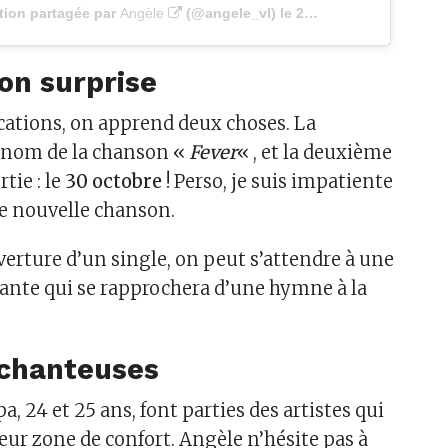
tion partagée par
Angèle
(@angele_vl) le
26 Oct. 2020 à 2 :00 PDT
on surprise
ications, on apprend deux choses. La
e nom de la chanson «
Fever
« , et la deuxième
rtie : le
30 octobre
! Perso, je suis impatiente
te nouvelle chanson.
verture d’un single, on peut s’attendre à une
ante qui se rapprochera d’une hymne à la
 chanteuses
a, 24 et 25 ans, font parties des artistes qui
leur zone de confort. Angèle n’hésite pas à