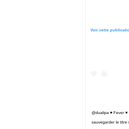
Voir cette publicat
@dualipa ♥️ Fever ♥️
sauvegarder le titre