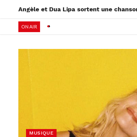
Angèle et Dua Lipa sortent une chanso
RADIO
EMISSI
ON AIR
PALÉO FESTIVAL 
MUSIQUE