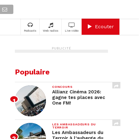
A
Ecouter
Podcasts
Web radios
Live vidéo
PUBLICITÉ
Populaire
CONCOURS
Allianz Cinéma 2026:
gagne tes places avec
One FM!
LES AMBASSADEURS DU
TERROIR
Les Ambassadeurs du
Terroir à l’auberge du