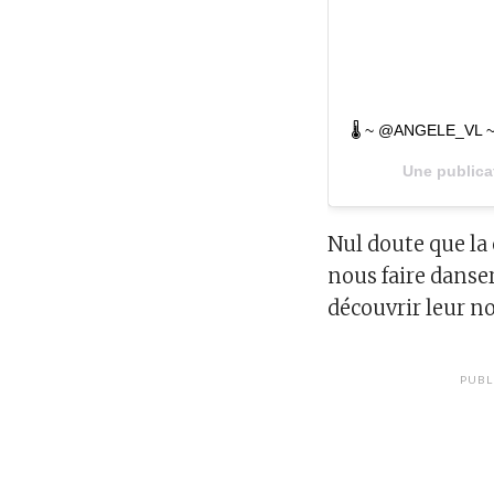
🌡 ~ @ANGELE_VL ~
Une publica
Nul doute que la
nous faire danser
découvrir leur n
PUBL