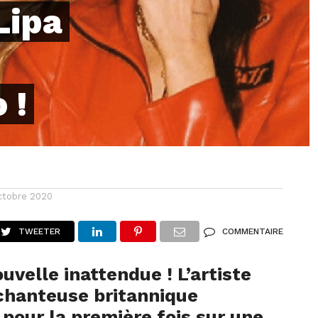
Lipa
 !
ctobre 2020
TWEETER
COMMENTAIRE
uvelle inattendue ! L’artiste
 chanteuse britannique
 pour la première fois sur une