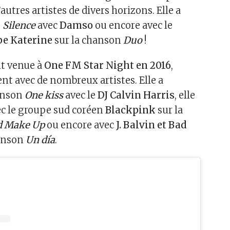
’autres artistes de divers horizons. Elle a
o
Silence
avec
Damso
ou encore avec le
pe Katerine
sur la chanson
Duo
!
it venue à
One FM Star Night en 2016
,
nt avec de nombreux artistes. Elle a
hanson
One kiss
avec le
DJ Calvin Harris
, elle
vec le groupe sud coréen
Blackpink
sur la
d Make Up
ou encore avec
J. Balvin et Bad
hanson
Un
día
.