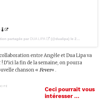
 🌡
tion partagée par
DUA LIPA
(@dualipa) le
23 Oct. 2020 à 10 :03 PDT
 collaboration entre Angèle et Dua Lipa va
 ! D’ici la fin de la semaine, on pourra
ouvelle chanson «
Fever
« .
ICITÉ
Ceci pourrait vous
intéresser …