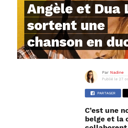
Angèle et Dua 
sortent une
chanson en duo
Par
Nadine
Publié le
27 o
PARTAGER
C’est une no
belge et la
collaborent