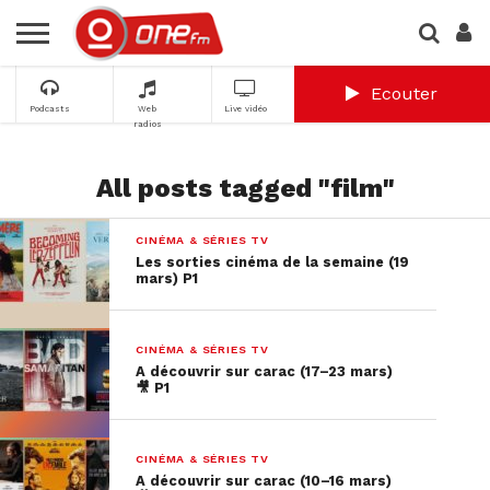
Ecouter
Podcasts
Web
Live vidéo
radios
All posts tagged "film"
CINÉMA & SÉRIES TV
Les sorties cinéma de la semaine (19
mars) P1
CINÉMA & SÉRIES TV
A découvrir sur carac (17–23 mars)
🎥 P1
CINÉMA & SÉRIES TV
A découvrir sur carac (10–16 mars)