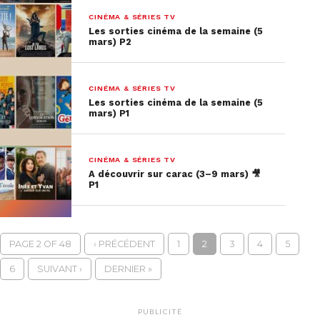
CINÉMA & SÉRIES TV
Les sorties cinéma de la semaine (5
mars) P2
CINÉMA & SÉRIES TV
Les sorties cinéma de la semaine (5
mars) P1
CINÉMA & SÉRIES TV
A découvrir sur carac (3–9 mars) 🎥
P1
PAGE 2 OF 48
‹ PRÉCÉDENT
1
2
3
4
5
6
SUIVANT ›
DERNIER »
PUBLICITÉ