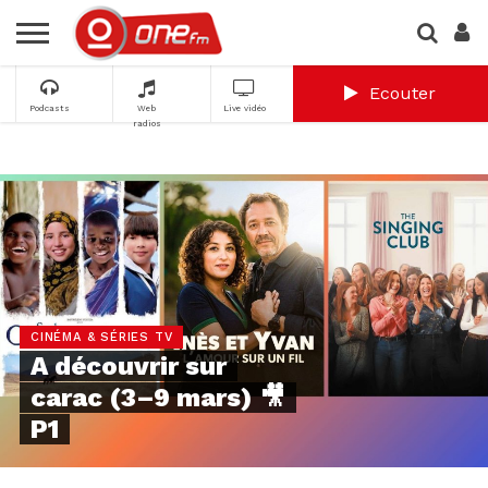
Ecouter
Podcasts
Web
Live vidéo
radios
CINÉMA & SÉRIES TV
A découvrir sur
carac (3–9 mars) 🎥
P1