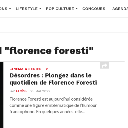
ONS
LIFESTYLE
POP CULTURE
CONCOURS
AGEND
2026
 "florence foresti"
CINÉMA & SÉRIES TV
Désordres : Plongez dans le
quotidien de Florence Foresti
PAR
ELOÏSE
25 MAI 2022
Florence Foresti est aujourd’hui considérée
comme une figure emblématique de l’humour
francophone. En quelques années, elle...