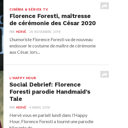
CINÉMA & SÉRIES TV
Florence Foresti, maîtresse
de cérémonie des César 2020
PAR
HERVÉ
26 NOVEMBRE 2019
L’humoriste Florence Foresti va de nouveau
endosser le costume de maître de cérémonie
aux César, lors...
L'HAPPY HOUR
Social Debrief: Florence
Foresti parodie Handmaid’s
Tale
PAR
HERVÉ
4 MARS 2019
Hervé vous en parlait lundi dans l’Happy
Hour, Florence Foresti a tourné une parodie
hilarante de...