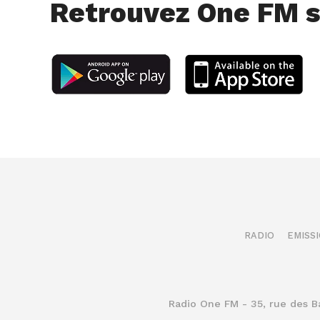
Retrouvez One FM s
RADIO
EMISS
Radio One FM - 35, rue des 