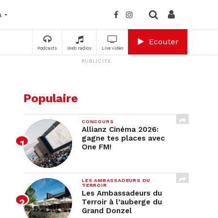
A
Ecouter
Podcasts
Web radios
Live vidéo
PUBLICITÉ
Populaire
CONCOURS
Allianz Cinéma 2026:
gagne tes places avec
One FM!
LES AMBASSADEURS DU
TERROIR
Les Ambassadeurs du
Terroir à l’auberge du
Grand Donzel