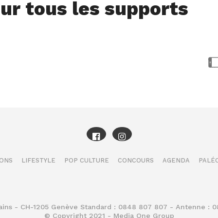
ur tous les supports
IONS
LIFESTYLE
POP CULTURE
CONCOURS
AGENDA
PALÉO
Bains - CH-1205 Genève Standard : 0848 807 807 - Antenne : 
© Copyright 2021 - Media One Group