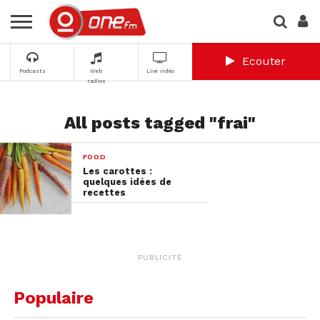
Ecouter
Podcasts
Web
Live vidéo
radios
All posts tagged "frai"
FOOD
Les carottes :
quelques idées de
recettes
PUBLICITÉ
Populaire