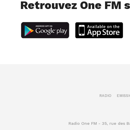
Retrouvez One FM s
RADIO
EMISS
Radio One FM - 35, rue des 