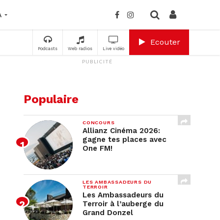
A
Ecouter
Podcasts
Web radios
Live vidéo
PUBLICITÉ
Populaire
CONCOURS
Allianz Cinéma 2026:
gagne tes places avec
One FM!
LES AMBASSADEURS DU
TERROIR
Les Ambassadeurs du
Terroir à l’auberge du
Grand Donzel