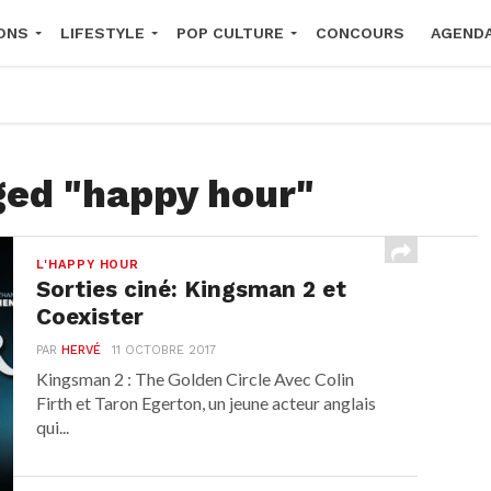
ONS
LIFESTYLE
POP CULTURE
CONCOURS
AGEND
2026
ged "happy hour"
L'HAPPY HOUR
Sorties ciné: Kingsman 2 et
Coexister
PAR
HERVÉ
11 OCTOBRE 2017
Kingsman 2 : The Golden Circle Avec Colin
Firth et Taron Egerton, un jeune acteur anglais
qui...