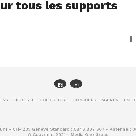
ur tous les supports
IONS
LIFESTYLE
POP CULTURE
CONCOURS
AGENDA
PALÉO
Bains - CH-1205 Genève Standard : 0848 807 807 - Antenne : 
© Copyright 2021 - Media One Group