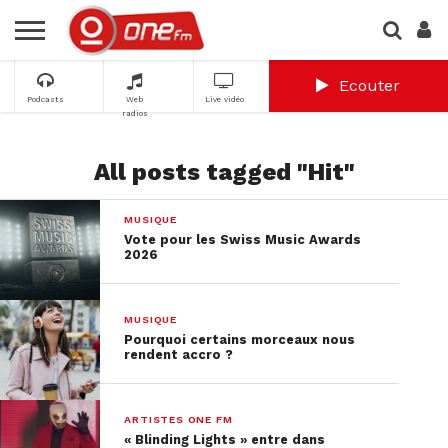
Ecouter
Podcasts
Web
Live vidéo
radios
All posts tagged "Hit"
MUSIQUE
Vote pour les Swiss Music Awards
2026
MUSIQUE
Pourquoi certains morceaux nous
rendent accro ?
ARTISTES ONE FM
« Blinding Lights » entre dans