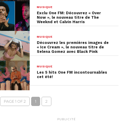
MUSIQUE
Exclu One FM: Découvrez « Over
Now », le nouveau titre de The
Weeknd et Calvin Harris
MUSIQUE
Découvrez les premières images de
« Ice Cream », le nouveau titre de
Selena Gomez avec Black Pink
MUSIQUE
Les 5 hits One FM incontournables
cet été!
PAGE 1 OF 2
1
2
PUBLICITÉ