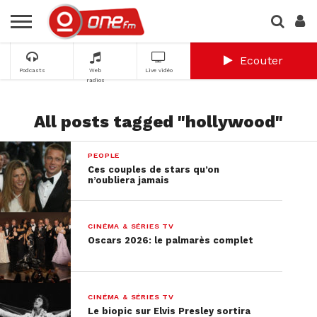
Ecouter
Podcasts
Web
Live vidéo
radios
All posts tagged "hollywood"
PEOPLE
Ces couples de stars qu’on
n’oubliera jamais
CINÉMA & SÉRIES TV
Oscars 2026: le palmarès complet
CINÉMA & SÉRIES TV
Le biopic sur Elvis Presley sortira