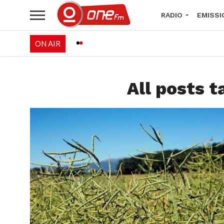
RADIO
EMISSI
ON AIR
PALÉO FESTIVAL 
All posts t