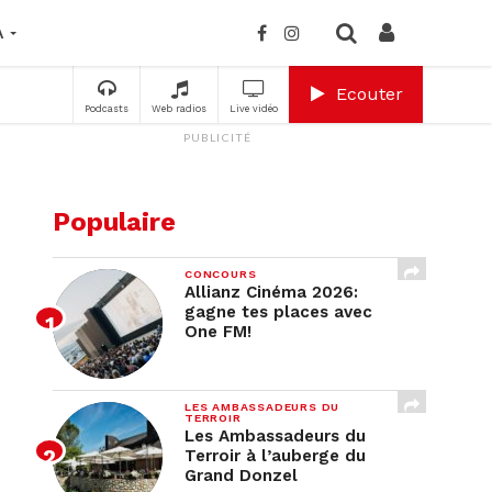
A
Ecouter
Podcasts
Web radios
Live vidéo
PUBLICITÉ
Populaire
CONCOURS
Allianz Cinéma 2026:
gagne tes places avec
One FM!
LES AMBASSADEURS DU
TERROIR
Les Ambassadeurs du
Terroir à l’auberge du
Grand Donzel