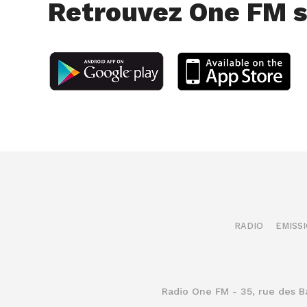
Retrouvez One FM s
RADIO
EMISS
Radio One FM - 35, rue des 