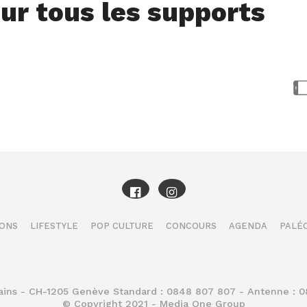
ur tous les supports
IONS
LIFESTYLE
POP CULTURE
CONCOURS
AGENDA
PALÉO
Bains - CH-1205 Genève Standard : 0848 807 807 - Antenne : 
© Copyright 2021 - Media One Group