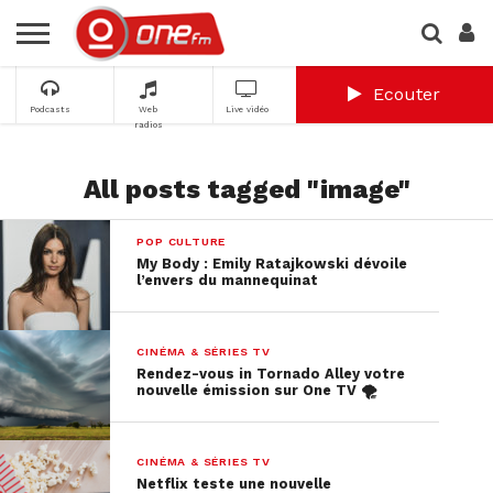
Ecouter
Podcasts
Web
Live vidéo
radios
All posts tagged "image"
POP CULTURE
My Body : Emily Ratajkowski dévoile
l’envers du mannequinat
CINÉMA & SÉRIES TV
Rendez-vous in Tornado Alley votre
nouvelle émission sur One TV 🌪
CINÉMA & SÉRIES TV
Netflix teste une nouvelle