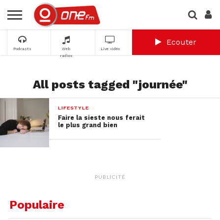
Ecouter
Podcasts
Web
Live vidéo
radios
All posts tagged "journée"
LIFESTYLE
Faire la sieste nous ferait
le plus grand bien
PUBLICITÉ
Populaire