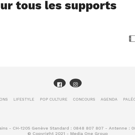
ur tous les supports
IONS
LIFESTYLE
POP CULTURE
CONCOURS
AGENDA
PALÉO
Bains - CH-1205 Genève Standard : 0848 807 807 - Antenne : 
© Copyright 2021 - Media One Group