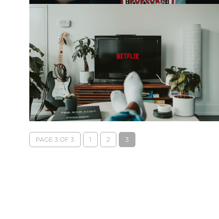
PAGE 3 OF 3
1
2
3