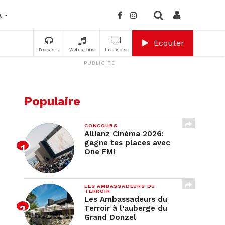
A
Ecouter
Podcasts
Web radios
Live vidéo
PUBLICITÉ
Populaire
CONCOURS
Allianz Cinéma 2026:
gagne tes places avec
One FM!
LES AMBASSADEURS DU
TERROIR
Les Ambassadeurs du
Terroir à l’auberge du
Grand Donzel