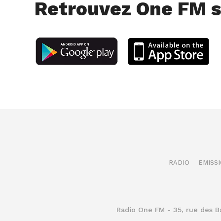
Retrouvez One FM s
RADIO
EMISS
Radio One FM - 35, rue des 