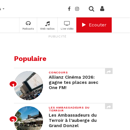
A
Ecouter
Podcasts
Web radios
Live vidéo
PUBLICITÉ
Populaire
CONCOURS
Allianz Cinéma 2026:
gagne tes places avec
One FM!
LES AMBASSADEURS DU
TERROIR
Les Ambassadeurs du
Terroir à l’auberge du
Grand Donzel