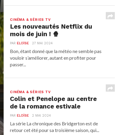
CINÉMA & SÉRIES TV
Les nouveautés Netflix du
mois de juin ! 🍿
PAR
ELOÏSE
27 MAI 2024
Bon, étant donné que la météo ne semble pas
vouloir s’améliorer, autant en profiter pour
passer...
CINÉMA & SÉRIES TV
Colin et Penelope au centre
de la romance estivale
PAR
ELOÏSE
2 MAI 2024
La série La chronique des Bridgerton est de
retour cet été pour sa troisième saison, qui...