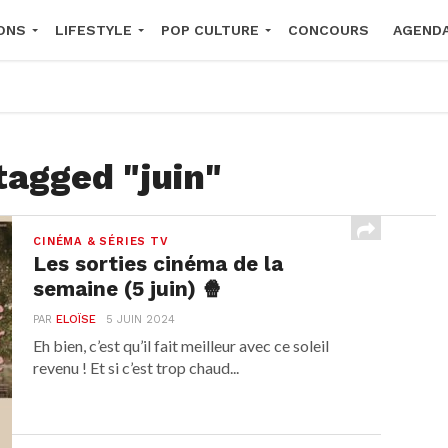
ONS
LIFESTYLE
POP CULTURE
CONCOURS
AGEND
2026
tagged "juin"
CINÉMA & SÉRIES TV
Les sorties cinéma de la
semaine (5 juin) 🍿
PAR
ELOÏSE
5 JUIN 2024
Eh bien, c’est qu’il fait meilleur avec ce soleil
revenu ! Et si c’est trop chaud...