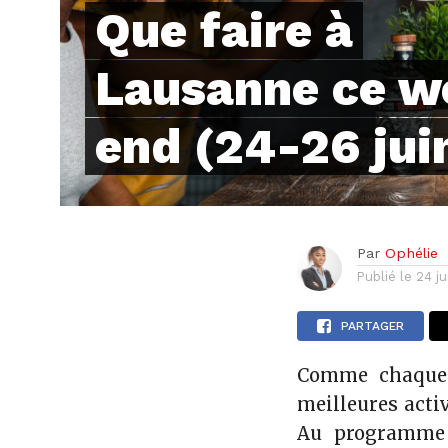
Que faire à
Lausanne ce w
end (24-26 jui
Par
Ophélie
Publié le
24 j
PARTAGER
Comme chaque 
meilleures acti
Au programme 