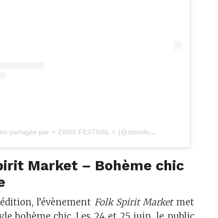
Une publication partagée par ⭐ ZIMIX FESTIVAL ⭐ (@zimixfestival)
pirit Market – Bohème chic
e
 édition, l’évènement
Folk Spirit Market
met
tyle bohème chic. Les 24 et 25 juin, le public