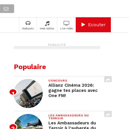
A
Ecouter
Podcasts
Web radios
Live vidéo
PUBLICITÉ
Populaire
CONCOURS
Allianz Cinéma 2026:
gagne tes places avec
One FM!
LES AMBASSADEURS DU
TERROIR
Les Ambassadeurs du
Terroir à l’auberge du