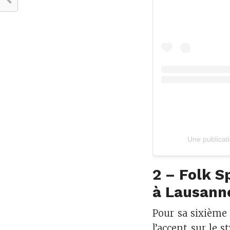
2 – Folk S
à Lausann
Pour sa sixième
l’accent sur le s