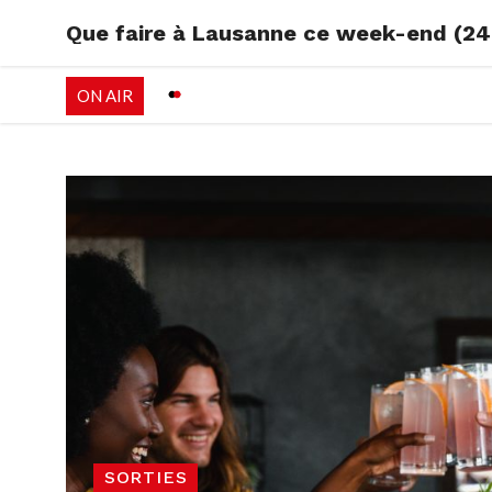
Que faire à Lausanne ce week-end (24-
RADIO
EMISSI
ON AIR
PALÉO FESTIVAL 
SORTIES