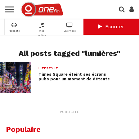
Ecouter
Podcasts
Web
Live vidéo
radios
All posts tagged "lumières"
LIFESTYLE
Times Square éteint ses écrans
pubs pour un moment de détente
PUBLICITÉ
Populaire