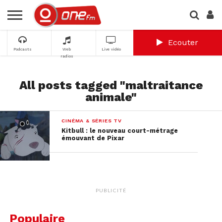
Ecouter
Podcasts
Web
Live vidéo
radios
All posts tagged "maltraitance
animale"
CINÉMA & SÉRIES TV
Kitbull : le nouveau court-métrage
émouvant de Pixar
PUBLICITÉ
Populaire