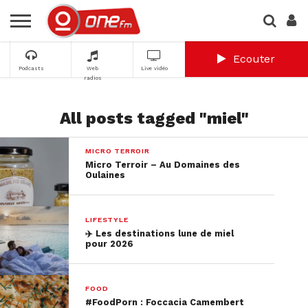
Ecouter
Podcasts
Web
Live vidéo
radios
All posts tagged "miel"
MICRO TERROIR
Micro Terroir – Au Domaines des
Oulaines
LIFESTYLE
✈️​ Les destinations lune de miel
pour 2026
FOOD
#FoodPorn : Foccacia Camembert