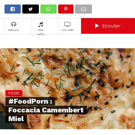
Ecouter
Podcasts
Web
Live vidéo
radios
FOOD
#FoodPorn :
Foccacia Camembert
Miel