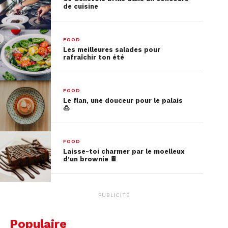
de cuisine
00:00
02:09
FOOD
Les meilleures salades pour
rafraîchir ton été
FOOD
Le flan, une douceur pour le palais
🍮
FOOD
Laisse-toi charmer par le moelleux
d’un brownie 🍫
PUBLICITÉ
Populaire