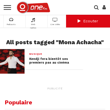
Ecouter
Podcasts
Web
Live vidéo
radios
All posts tagged "Mona Achacha"
MUSIQUE
Kendji fera bientôt ses
premiers pas au cinéma
PUBLICITÉ
Populaire