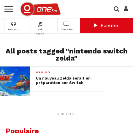
Ecouter
Podcasts
Web
Live vidéo
radios
All posts tagged "nintendo switch
zelda"
GAMING
Un nouveau Zelda serait en
préparation sur Switch
PUBLICITÉ
Populaire