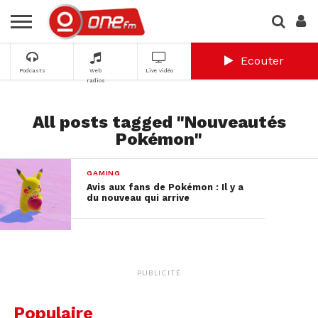
Ecouter
Podcasts
Web
Live vidéo
radios
All posts tagged "Nouveautés
Pokémon"
GAMING
Avis aux fans de Pokémon : Il y a
du nouveau qui arrive
PUBLICITÉ
Populaire