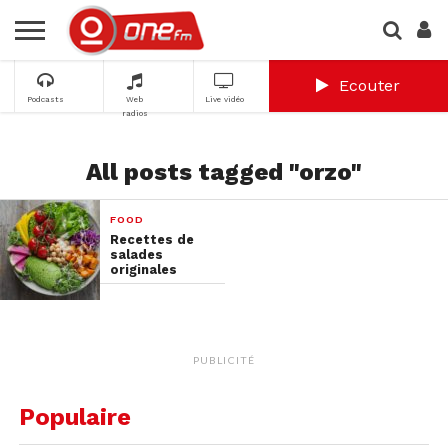
Ecouter
Podcasts
Web
Live vidéo
radios
All posts tagged "orzo"
FOOD
Recettes de
salades
originales
PUBLICITÉ
Populaire