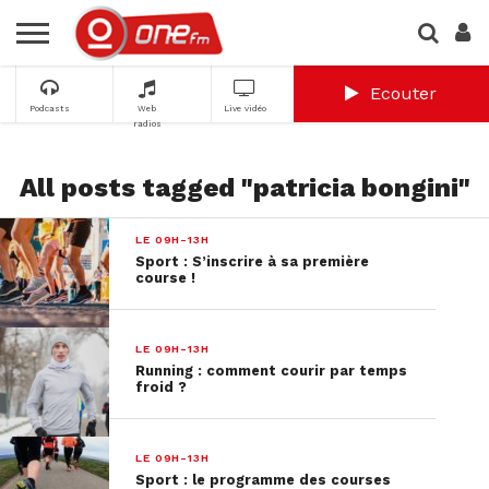
Ecouter
Podcasts
Web
Live vidéo
radios
All posts tagged "patricia bongini"
LE 09H-13H
Sport : S’inscrire à sa première
course !
LE 09H-13H
Running : comment courir par temps
froid ?
LE 09H-13H
Sport : le programme des courses