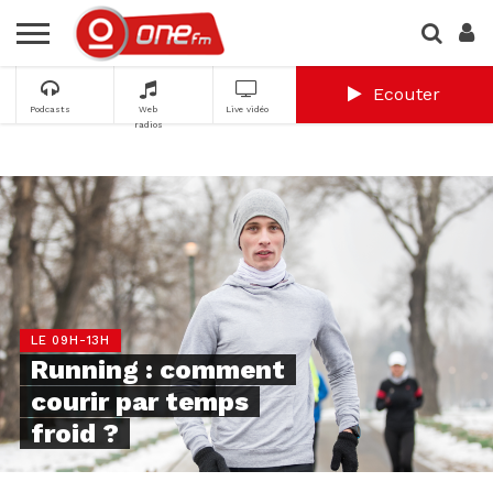
Ecouter
Podcasts
Web
Live vidéo
radios
LE 09H-13H
Running : comment
courir par temps
froid ?