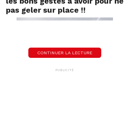
les bons gestes à avoir pour ne
pas geler sur place !!
CONTINUER LA LECTURE
PUBLICITÉ
Alors avant toute sortie running couvrez votre
tête d’un bonnet, d’un bandana ou d’un bandeau
bien chaud.
Pensez à vous munir de gants chauds et