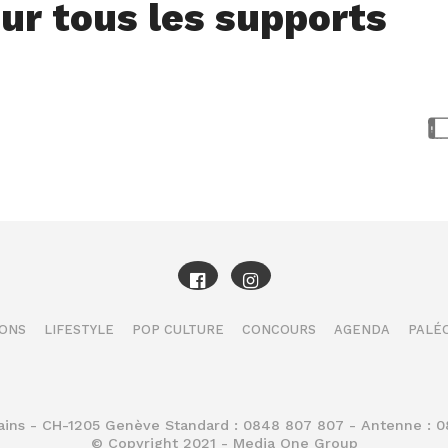
ur tous les supports
IONS
LIFESTYLE
POP CULTURE
CONCOURS
AGENDA
PALÉO
Bains - CH-1205 Genève Standard : 0848 807 807 - Antenne : 
© Copyright 2021 - Media One Group