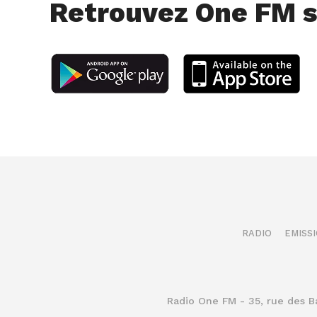
Retrouvez One FM s
RADIO
EMISS
Radio One FM - 35, rue des 