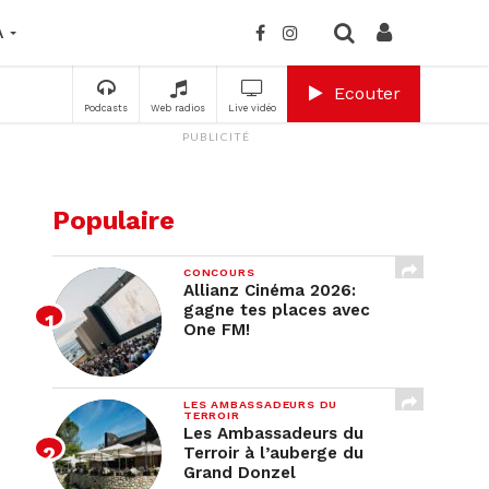
A
Ecouter
Podcasts
Web radios
Live vidéo
PUBLICITÉ
Populaire
CONCOURS
Allianz Cinéma 2026:
gagne tes places avec
One FM!
LES AMBASSADEURS DU
TERROIR
Les Ambassadeurs du
Terroir à l’auberge du
Grand Donzel