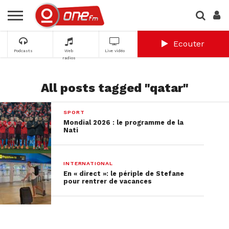
Ecouter
Podcasts
Web
Live vidéo
radios
All posts tagged "qatar"
SPORT
Mondial 2026 : le programme de la
Nati
INTERNATIONAL
En « direct »: le périple de Stefane
pour rentrer de vacances