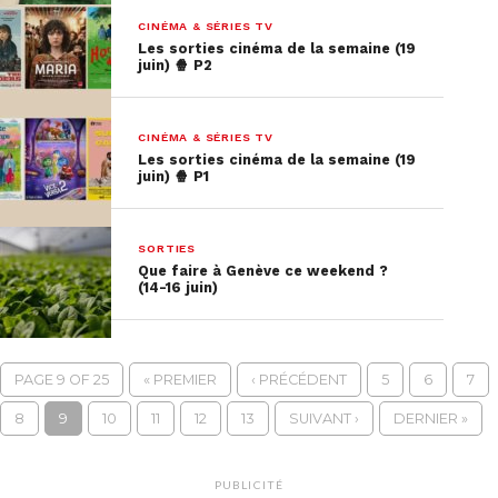
CINÉMA & SÉRIES TV
Les sorties cinéma de la semaine (19
juin) 🍿 P2
CINÉMA & SÉRIES TV
Les sorties cinéma de la semaine (19
juin) 🍿 P1
SORTIES
Que faire à Genève ce weekend ?
(14-16 juin)
PAGE 9 OF 25
« PREMIER
‹ PRÉCÉDENT
5
6
7
8
9
10
11
12
13
SUIVANT ›
DERNIER »
PUBLICITÉ