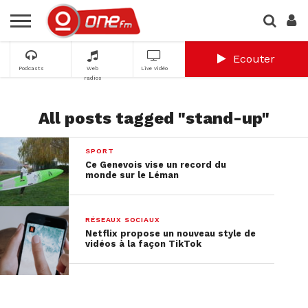
Ecouter
Podcasts
Web
Live vidéo
radios
All posts tagged "stand-up"
SPORT
Ce Genevois vise un record du
monde sur le Léman
RÉSEAUX SOCIAUX
Netflix propose un nouveau style de
vidéos à la façon TikTok