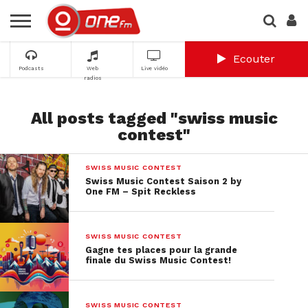
Ecouter
Podcasts
Web
Live vidéo
radios
All posts tagged "swiss music
contest"
SWISS MUSIC CONTEST
Swiss Music Contest Saison 2 by
One FM – Spit Reckless
SWISS MUSIC CONTEST
Gagne tes places pour la grande
finale du Swiss Music Contest!
SWISS MUSIC CONTEST