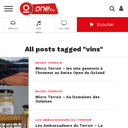
Ecouter
Podcasts
Web
Live vidéo
radios
All posts tagged "vins"
MICRO TERROIR
Micro Terroir – les vins genevois à
l’honneur au Swiss Open de Gstaad
MICRO TERROIR
Micro Terroir – Au Domaines des
Oulaines
LES AMBASSADEURS DU TERROIR
Les Ambassadeurs du Terroir – La