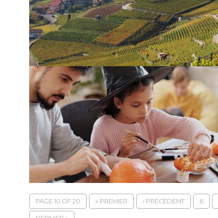
PAGE 10 OF 20
« PREMIER
‹ PRÉCÉDENT
6