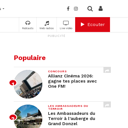
A
Ecouter
Podcasts
Web radios
Live vidéo
PUBLICITÉ
Populaire
CONCOURS
Allianz Cinéma 2026:
gagne tes places avec
One FM!
LES AMBASSADEURS DU
TERROIR
Les Ambassadeurs du
Terroir à l’auberge du
Grand Donzel