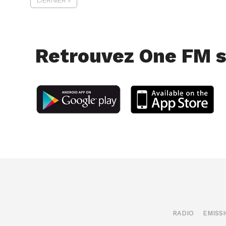
DERNIER »
Retrouvez One FM s
RADIO
EMISS