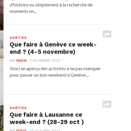
d’histoire ou simplement à la recherche de
moments en...
SORTIES
Que faire à Genève ce week-
end ? (4-5 novembre)
PAR
MAËVA
2 NOVEMBRE 2023
Voici un aperçu des activités à ne pas manquer
pour passer un bon weekend à Genève....
SORTIES
Que faire à Lausanne ce
week-end ? (28-29 oct )
PAR
MAËVA
27 OCTOBRE 2023