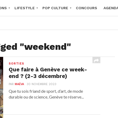
ONS
LIFESTYLE
POP CULTURE
CONCOURS
AGEND
2026
agged "weekend"
SORTIES
Que faire à Genève ce week-
end ? (2-3 décembre)
PAR
MAËVA
30 NOVEMBRE 2023
Que tu sois friand de sport, d’art, de mode
durable ou de science, Genève te réserve...