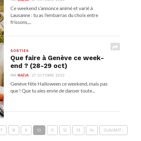
Ce weekend s’annonce animé et varié à
Lausanne : tu as l’embarras du choix entre
frissons,...
SORTIES
Que faire à Genève ce week-
end ? (28-29 oct)
PAR
MAËVA
27 OCTOBRE 2023
Genève fête Halloween ce weekend, mais pas
que ! Que tu aies envie de danser toute...
7
8
9
10
11
12
13
14
SUIVANT ›