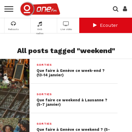
Ecouter
Podcasts
Web
Live vidéo
radios
All posts tagged "weekend"
SORTIES
Que faire à Genève ce week-end ?
(13-14 janvier)
SORTIES
Que faire ce weekend à Lausanne ?
(5-7 janvier)
SORTIES
Que faire à Genève ce weekend ? (5-