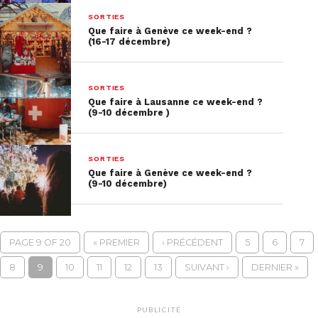
SORTIES
Que faire à Genève ce week-end ?
(16-17 décembre)
SORTIES
Que faire à Lausanne ce week-end ?
(9-10 décembre )
SORTIES
Que faire à Genève ce week-end ?
(9-10 décembre)
PAGE 9 OF 20
« PREMIER
‹ PRÉCÉDENT
5
6
7
8
9
10
11
12
13
SUIVANT ›
DERNIER »
PUBLICITÉ