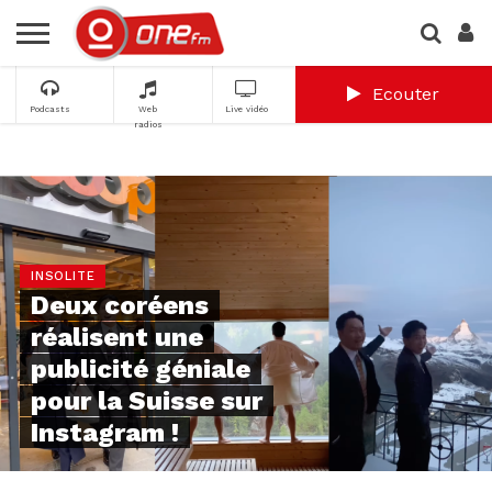
Ecouter
Podcasts
Web
Live vidéo
radios
INSOLITE
Deux coréens
réalisent une
publicité géniale
pour la Suisse sur
Instagram !