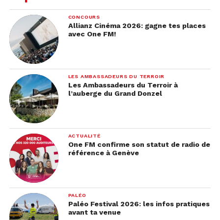
envie: sauter dans un train direction Zermatt pour
CONCOURS
manger une bonne fondue et dévaler les pistes.
Allianz Cinéma 2026: gagne tes places
Qui est partant ?
avec One FM!
LES AMBASSADEURS DU TERROIR
Les Ambassadeurs du Terroir à
l’auberge du Grand Donzel
ACTUALITÉ
One FM confirme son statut de radio de
référence à Genève
PALÉO
Paléo Festival 2026: les infos pratiques
avant ta venue