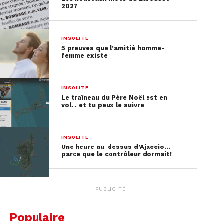
2027
INSOLITE
View this post on Instagram
5 preuves que l’amitié homme-
femme existe
INSOLITE
Le traîneau du Père Noël est en
vol… et tu peux le suivre
INSOLITE
Une heure au-dessus d’Ajaccio…
parce que le contrôleur dormait!
A post shared by 송진우 (@rawoojinu)
PUBLICITÉ
Populaire
Après avoir regardé cette vidéo, je n’ai qu’une