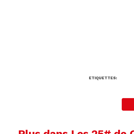
ETIQUETTES:
Plus dans Les 25# de