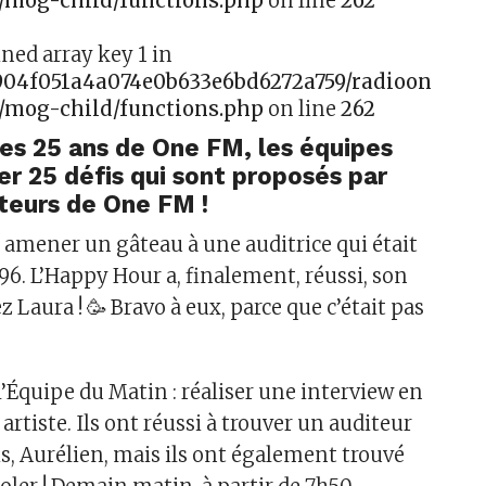
/mog-child/functions.php
on line
262
ined array key 1 in
f904f051a4a074e0b633e6bd6272a759/radioonefm
/mog-child/functions.php
on line
262
des 25 ans de One FM, les équipes
er 25 défis qui sont proposés par
iteurs de One FM !
er amener un gâteau à une auditrice qui était
96. L’Happy Hour a, finalement, réussi, son
z Laura ! 🥳 Bravo à eux, parce que c’était pas
l’Équipe du Matin : réaliser une interview en
artiste. Ils ont réussi à trouver un auditeur
is, Aurélien, mais ils ont également trouvé