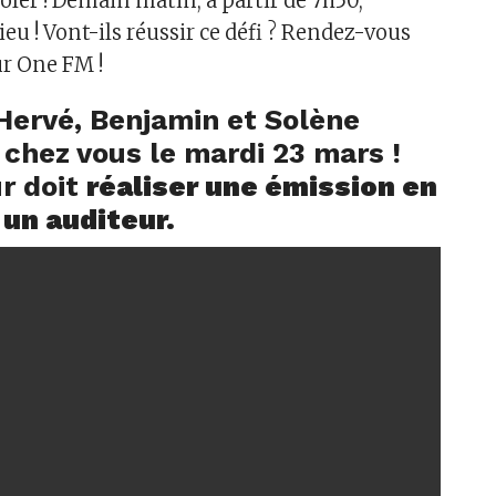
 Soler ! Demain matin, à partir de 7h50,
lieu ! Vont-ils réussir ce défi ? Rendez-vous
r One FM !
 Hervé, Benjamin et Solène
chez vous le mardi 23 mars !
r doit
réaliser une émission en
 un auditeur.