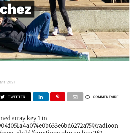
 chez
ars 2021
TWEETER
COMMENTAIRE
ined array key 1 in
f904f051a4a074e0b633e6bd6272a759/radioonefm