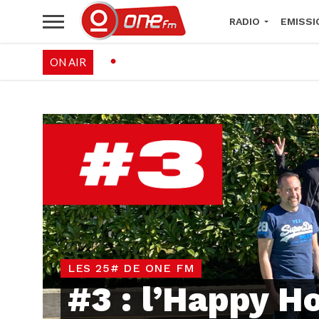
RADIO
EMISSI
ON AIR
PALÉO FESTIVAL 
LES 25# DE ONE FM
#3 : l’Happy H