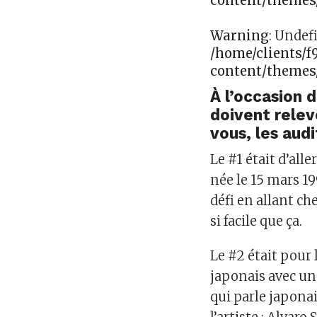
content/themes
Warning
: Undef
/home/clients/
content/themes
À l’occasion 
doivent relev
vous, les aud
Le #1 était d’all
née le 15 mars 19
défi en allant che
si facile que ça.
Le #2 était pour 
japonais avec un 
qui parle japona