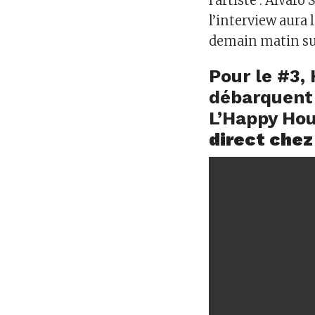
l’artiste : Alvaro
l’interview aura 
demain matin su
Pour le #3,
débarquent 
L’Happy Hou
direct chez