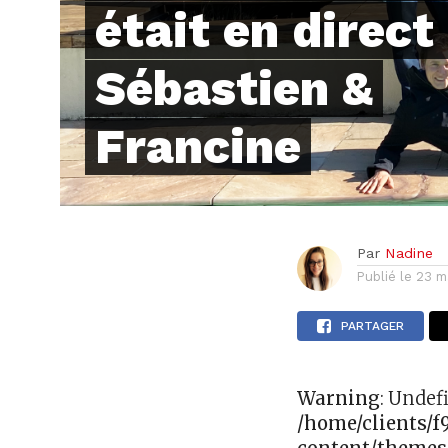
était en direct
Sébastien &
Francine
Par
Nadine
Publié le
23 m
PARTAGER
Warning
: Undef
/home/clients/