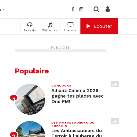
A
Ecouter
Podcasts
Web radios
Live vidéo
PUBLICITÉ
Populaire
CONCOURS
Allianz Cinéma 2026:
gagne tes places avec
One FM!
LES AMBASSADEURS DU
TERROIR
Les Ambassadeurs du
Terroir à l’auberge du