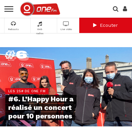
Ecouter
Podcasts
Web
Live vidéo
radios
LES 25# DE ONE FM
#6. L’Happy Hour a
réalisé un concert
pour 10 personnes