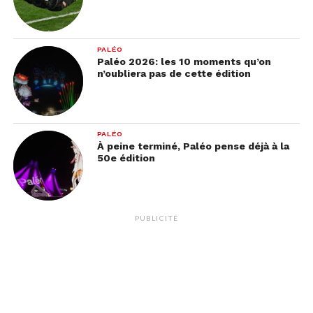
PALÉO
Paléo 2026: les 10 moments qu’on
n’oubliera pas de cette édition
PALÉO
À peine terminé, Paléo pense déjà à la
50e édition
PUBLICITÉ
Retrouvez les images du concert sur notre compte
Instagram (@onefm_ch) ainsi que sur notre
compte Facebook (@onefm.ch).