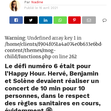
Par
Nadine
Publié le
16 avril 2021
Warning
: Undefined array key 1 in
/home/clients/f904f051a4a074e0b633e6bd627
content/themes/mog-
child/functions.php
on line
262
Le défi numéro 6 était pour
l’Happy Hour. Hervé, Benjamin
et Solène devaient réaliser un
concert de 10 min pour 10
personnes, dans le respect
des règles sanitaires en cours,
évidemment 🤩