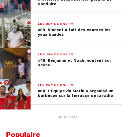
Kadebostany comme « Castle in the Snow » à la
conduire
perfection. Le public a eu la chance d’entendre
leur dernier single « Take me to the Moon » pour
LES 25# DE ONE FM
la première fois en concert !
#19. Vincent a fait des courses les
yeux bandés
LES 25# DE ONE FM
#18. Benjamin et Noah montent sur
scène !
LES 25# DE ONE FM
#14. L’Équipe du Matin a organisé un
barbecue sur la terrasse de la radio
PUBLICITÉ
Populaire