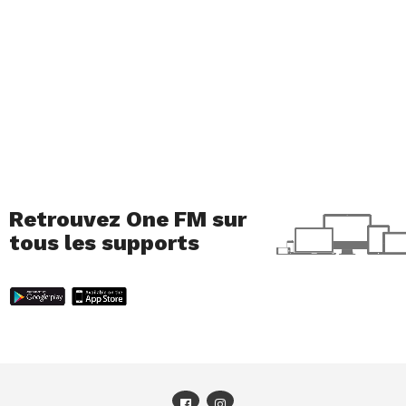
Encore une fois, l’Happy Hour a réussi son défi
haut la main ! 🎉 Restez à l’écoute de One FM
pour découvrir quel sera le prochain défi, à
l’occasion des 25 ans de la radio !
Retrouvez One FM sur
tous les supports