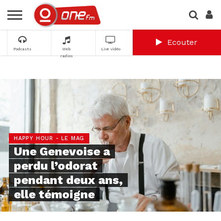
Ecouter
Podcasts
Web
Live vidéo
radios
HAPPY HOUR - LE MAG
Une Genevoise a
perdu l’odorat
pendant deux ans,
elle témoigne