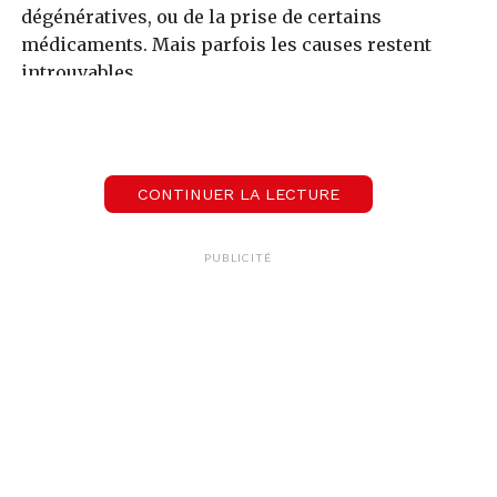
dégénératives, ou de la prise de certains
médicaments. Mais parfois les causes restent
introuvables.
Et c’est aussi l’un des principaux symptômes du
Covid-19. C’est ce qui est arrivé à Valérie Blanc,
journaliste gastronomie et éditrice de «Juste du
CONTINUER LA LECTURE
goût» avec plusieurs livres qui mettent à
l’honneur le terroir genevois.
PUBLICITÉ
Lecteur
00:00
00:00
audio
Photo:
photo prétexte pexels