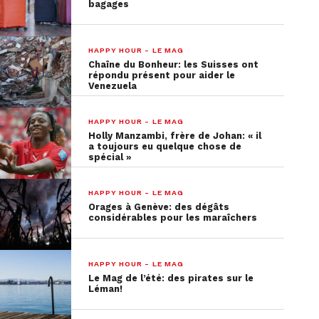
bagages
HAPPY HOUR - LE MAG
Chaîne du Bonheur: les Suisses ont
répondu présent pour aider le
Venezuela
HAPPY HOUR - LE MAG
Holly Manzambi, frère de Johan: « il
a toujours eu quelque chose de
spécial »
HAPPY HOUR - LE MAG
Orages à Genève: des dégâts
considérables pour les maraîchers
HAPPY HOUR - LE MAG
Le Mag de l’été: des pirates sur le
Léman!