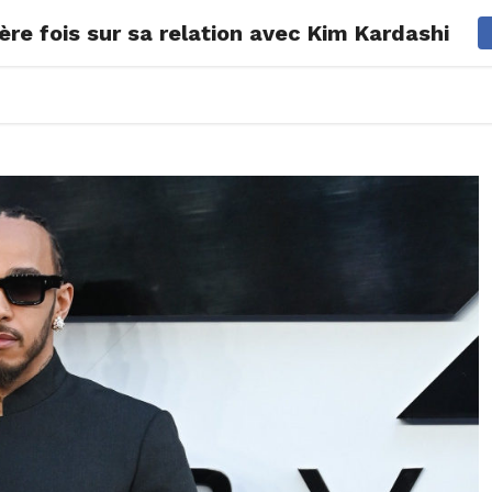
ère fois sur sa relation avec Kim Kardashian
ONS
LIFESTYLE
POP CULTURE
CONCOURS
AGEND
2026