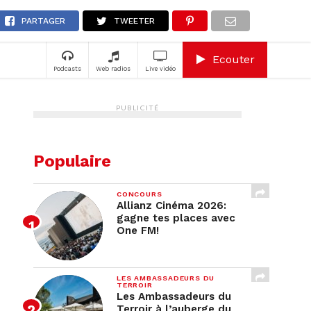
A
PARTAGER
TWEETER
Ecouter
Podcasts
Web radios
Live vidéo
PUBLICITÉ
Populaire
CONCOURS
Allianz Cinéma 2026:
gagne tes places avec
One FM!
LES AMBASSADEURS DU
TERROIR
Les Ambassadeurs du
Terroir à l’auberge du