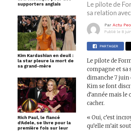
Le pilote de Fo
supporters anglais
sa relation avec
Par
Actu Peo
Publié le
8 ju
PARTAGER
Kim Kardashian en deuil :
Le pilote de Form
la star pleure la mort de
sa grand-mère
compagne et sa 
dimanche 7 juin et
Kim se font discr
d’année mais le 
cacher.
« Oui, c’est incr
Rich Paul, le fiancé
d’Adele, se livre pour la
qu’elle m’ait sou
première fois sur leur