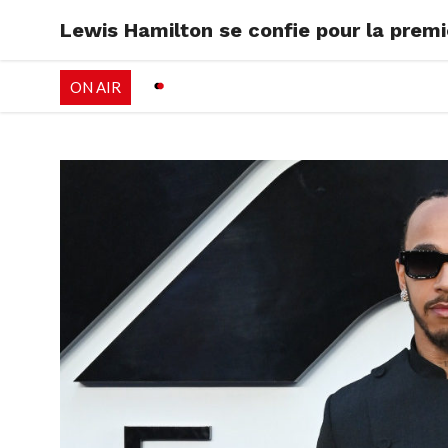
Lewis Hamilton se confie pour la premi
RADIO
EMISSI
ON AIR
PALÉO FESTIVAL 