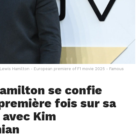
Lewis Hamilton - European premiere of F1 movie 2025 - Famous
amilton se confie
première fois sur sa
n avec Kim
ian