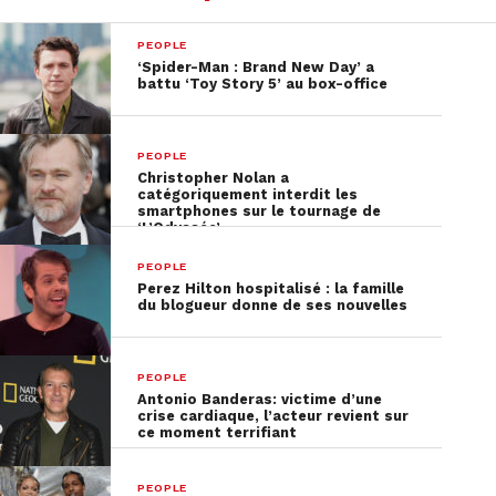
Ces temps-ci, on peut retrouver Rupert à l’écran
dans la deuxième saison de la série d’Apple TV+
PEOPLE
« Servant ».
‘Spider-Man : Brand New Day’ a
battu ‘Toy Story 5’ au box-office
PEOPLE
Christopher Nolan a
catégoriquement interdit les
smartphones sur le tournage de
‘L’Odyssée’
PEOPLE
Perez Hilton hospitalisé : la famille
du blogueur donne de ses nouvelles
PEOPLE
Antonio Banderas: victime d’une
crise cardiaque, l’acteur revient sur
ce moment terrifiant
PEOPLE