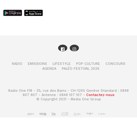
RADIO
EMISSIONS
LIFESTYLE
POP CULTURE
CONCOURS
AGENDA
PALÉO FESTIVAL 2026
Radio One FM - 35, rue des Bains - CH-1205 Genève Standard : 0848
807 807 - Antenne : 0848 107 107 -
Contactez-nous
© Copyright 2021 - Media One Group