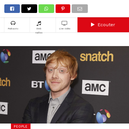
Ecouter
Podcasts
Web
Live vidéo
radios
PEOPLE