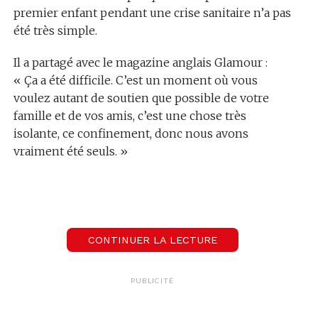
premier enfant pendant une crise sanitaire n’a pas
été très simple.
Il a partagé avec le magazine anglais Glamour :
« Ça a été difficile. C’est un moment où vous
voulez autant de soutien que possible de votre
famille et de vos amis, c’est une chose très
isolante, ce confinement, donc nous avons
vraiment été seuls. »
Rupert a quand même pu apprécier quelques
aspect positifs, notamment le lien qu’il a ainsi pu
créer avec sa fille.
CONTINUER LA LECTURE
« Ça a été formidable de tout solutionner par
nous-mêmes » a-t-il ajouté. « Sans avoir l’avis de
PUBLICITÉ
tout le monde. Nous avons vraiment crée un lien
fort avec Wednesday. Ça a été intense, mais