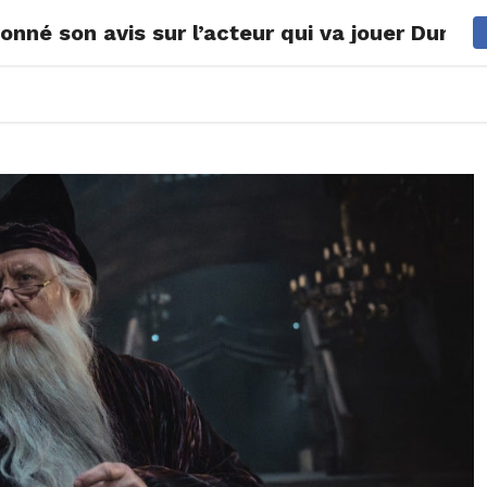
 donné son avis sur l’acteur qui va jouer Dumb
ONS
LIFESTYLE
POP CULTURE
CONCOURS
AGEND
2026