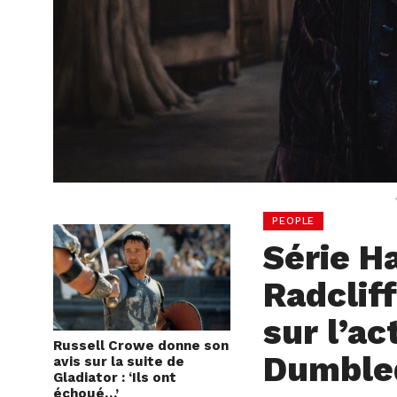
PEOPLE
Série Ha
Radclif
sur l’ac
Russell Crowe donne son
Dumble
avis sur la suite de
Gladiator : ‘Ils ont
échoué…’