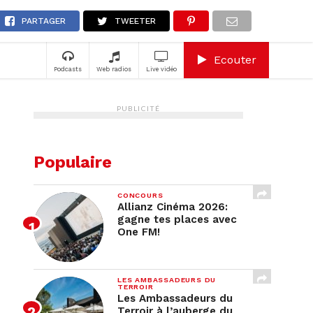
ledore
A
PARTAGER
TWEETER
Ecouter
Podcasts
Web radios
Live vidéo
PUBLICITÉ
Populaire
CONCOURS
Allianz Cinéma 2026:
gagne tes places avec
One FM!
LES AMBASSADEURS DU
TERROIR
Les Ambassadeurs du
Terroir à l’auberge du