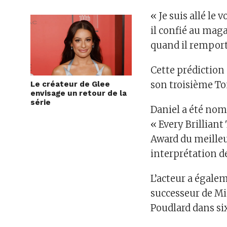
« Je suis allé le v
il confié au maga
quand il remporte
Cette prédiction
son troisième To
Le créateur de Glee
envisage un retour de la
série
Daniel a été no
« Every Brillian
Award du meilleu
interprétation d
L’acteur a égalem
successeur de Mi
Poudlard dans six