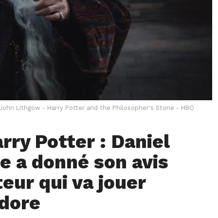
John Lithgow - Harry Potter and the Philosopher's Stone - HBO
rry Potter : Daniel
fe a donné son avis
teur qui va jouer
dore