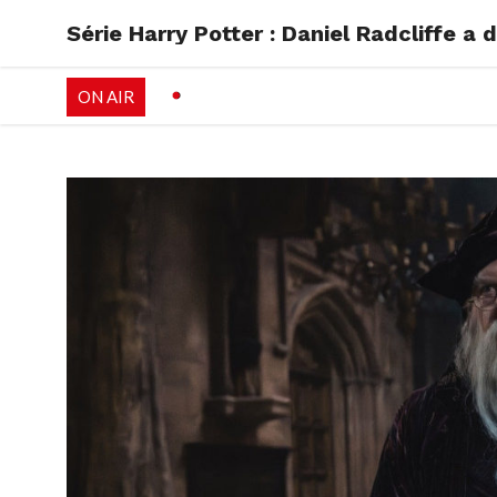
Série Harry Potter : Daniel Radcliffe a
RADIO
EMISSI
ON AIR
PALÉO FESTIVAL 