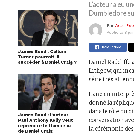
L’acteur a eu u
Dumbledore sur 
Par
Actu Peo
Publié le
8 ju
PARTAGER
James Bond : Callum
Turner pourrait-il
Daniel Radcliffe
succéder à Daniel Craig ?
Lithgow, qui inc
série très atten
L’ancien interpr
donné la répliqu
dans le rôle du d
James Bond : l’acteur
conversation avec
Paul Anthony Kelly veut
reprendre le flambeau
la cérémonie des
de Daniel Craig