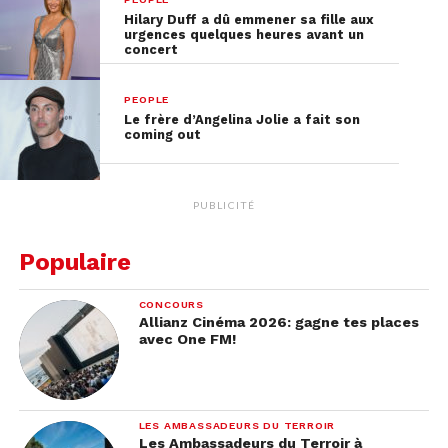
Hilary Duff a dû emmener sa fille aux
urgences quelques heures avant un
concert
PEOPLE
Le frère d’Angelina Jolie a fait son
coming out
PUBLICITÉ
Populaire
CONCOURS
Allianz Cinéma 2026: gagne tes places
avec One FM!
LES AMBASSADEURS DU TERROIR
Les Ambassadeurs du Terroir à