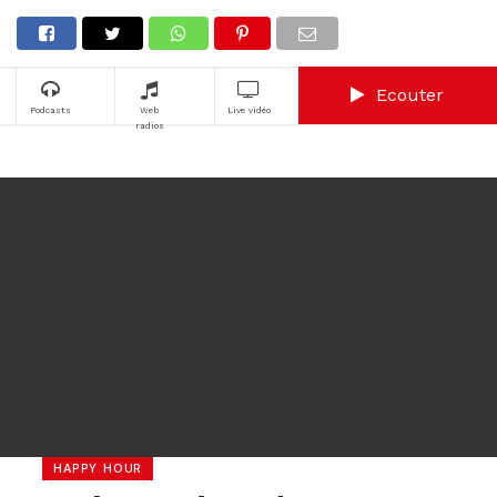
Ecouter
Podcasts
Web
Live vidéo
radios
HAPPY HOUR