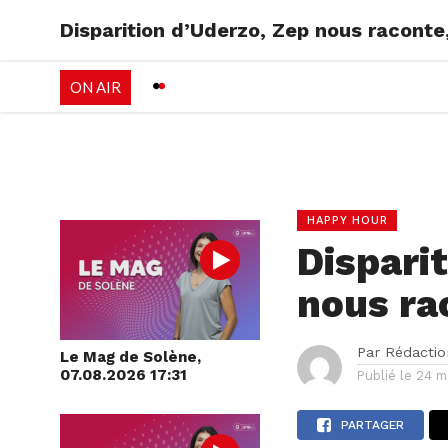
Disparition d’Uderzo, Zep nous raconte,
RADIO
EMISSI
ON AIR
PALÉO FESTIVAL 
HAPPY HOUR
Dispari
nous ra
Par
Rédactio
Le Mag de Solène,
07.08.2026 17:31
Publié le
24 m
PARTAGER