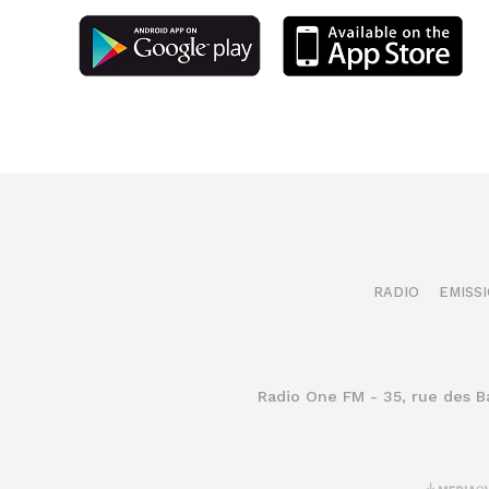
RADIO
EMISS
Radio One FM - 35, rue des 