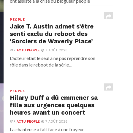
ont assisté à la crise du blogueur people
avant...
PEOPLE
Jake T. Austin admet s’être
senti exclu du reboot des
‘Sorciers de Waverly Place’
PAR
ACTU PEOPLE
7 AOÛT 2026
L'acteur était le seul à ne pas reprendre son
rôle dans le reboot de la série...
PEOPLE
Hilary Duff a dû emmener sa
fille aux urgences quelques
heures avant un concert
PAR
ACTU PEOPLE
7 AOÛT 2026
La chanteuse a fait face à une frayeur