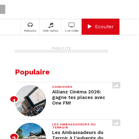
A
Ecouter
Podcasts
Web radios
Live vidéo
PUBLICITÉ
Populaire
CONCOURS
Allianz Cinéma 2026:
gagne tes places avec
One FM!
LES AMBASSADEURS DU
TERROIR
Les Ambassadeurs du
Terroir à l’auberge du