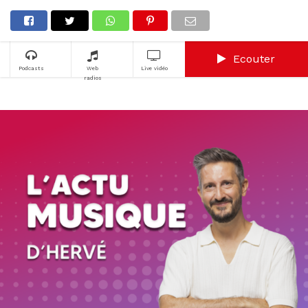
Ecouter
Podcasts
Web
Live vidéo
radios