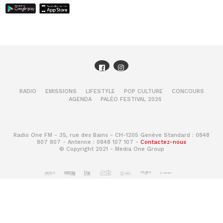
RADIO
EMISSIONS
LIFESTYLE
POP CULTURE
CONCOURS
AGENDA
PALÉO FESTIVAL 2026
Radio One FM - 35, rue des Bains - CH-1205 Genève Standard : 0848
807 807 - Antenne : 0848 107 107 -
Contactez-nous
© Copyright 2021 - Media One Group