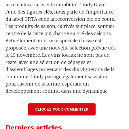
les circuits courts et la durabilité. Cindy Favre,
l'une des figures clés, nous parle de l'importance
du label GRTA et de la reconversion bio en cours.
Les produits de saison, cultivés sur place, sont au
centre de la carte qui change au gré des saisons.
Actuellement, une carte spéciale chasse est
proposée, avec une nouvelle sélection prévue dès
le 10 novembre. Les vins locaux ne sont pas en
reste, avec une sélection de cépages et
d'assemblages provenant des dix vignerons de la
commune. Cindy partage également sa vision
pour l'avenir de la ferme, espérant un
développement continu dans une dynamique
durable. Pour les amateurs de bonne cuisine, c'est
l'occasion de déguster des plats authentiques et de
CLIQUEZ POUR COMMENTER
soutenir une initiative locale engagée.
Généré par l'IA.
Derniers articles