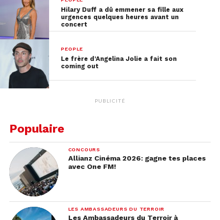
Hilary Duff a dû emmener sa fille aux
urgences quelques heures avant un
concert
PEOPLE
Le frère d’Angelina Jolie a fait son
coming out
PUBLICITÉ
Populaire
CONCOURS
Allianz Cinéma 2026: gagne tes places
avec One FM!
LES AMBASSADEURS DU TERROIR
Les Ambassadeurs du Terroir à