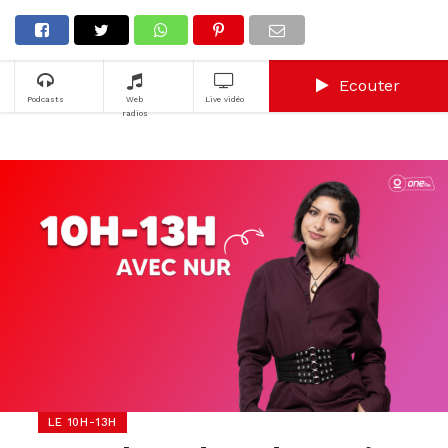
Ecouter
Podcasts
Web
Live vidéo
radios
LE 10H-13H