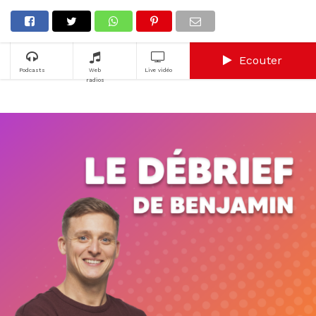
Ecouter
Podcasts
Web
Live vidéo
radios