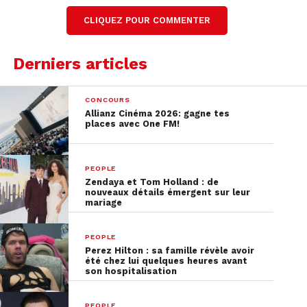
Lire la transcription complète
CLIQUEZ POUR COMMENTER
Derniers articles
CONCOURS
Allianz Cinéma 2026: gagne tes
places avec One FM!
PEOPLE
Zendaya et Tom Holland : de
nouveaux détails émergent sur leur
mariage
PEOPLE
Perez Hilton : sa famille révèle avoir
été chez lui quelques heures avant
son hospitalisation
PEOPLE