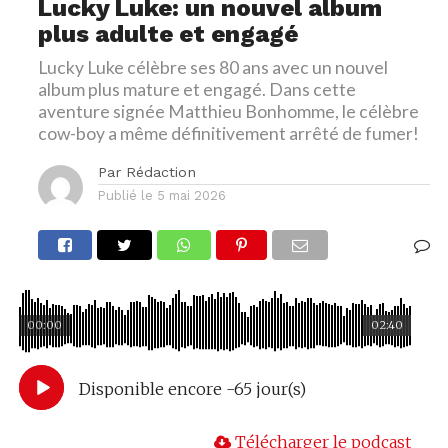
Lucky Luke: un nouvel album
plus adulte et engagé
Lucky Luke célèbre ses 80 ans avec un nouvel
album plus mature et engagé. Dans cette
aventure signée Matthieu Bonhomme, le célèbre
cow-boy a même définitivement arrêté de fumer!
Par
Rédaction
Publié le
5 mai 2026
00:00
02:40
Disponible encore -65 jour(s)
Télécharger le podcast