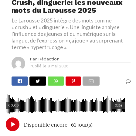
Crush, dinguerie: les nouveaux
mots du Larousse 2025
Le Larousse 2025 intègre des mots comme
« crush » et « dinguerie ». Une linguiste analyse
l’influence des jeunes et du numérique sur la
langue, de l’expression « ça joue » au surprenant
terme « hypertrucage ».
Par
Rédaction
Publié le
8 mai 2026
00:00
03:14
Disponible encore -61 jour(s)