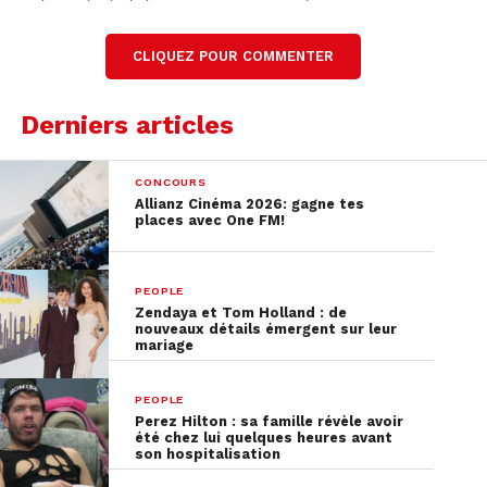
Résumé généré automatiquement à partir du
contenu audio de l’émission.
CLIQUEZ POUR COMMENTER
Lire la transcription complète
Derniers articles
CONCOURS
Allianz Cinéma 2026: gagne tes
places avec One FM!
PEOPLE
Zendaya et Tom Holland : de
nouveaux détails émergent sur leur
mariage
PEOPLE
Perez Hilton : sa famille révèle avoir
été chez lui quelques heures avant
son hospitalisation