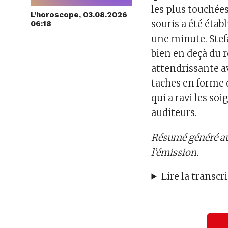
les plus touchée
L’horoscope, 03.08.2026
souris a été étab
06:18
une minute. Stefa
bien en deçà du 
attendrissante av
taches en forme d
qui a ravi les so
auditeurs.
Résumé généré au
l’émission.
Lire la transc