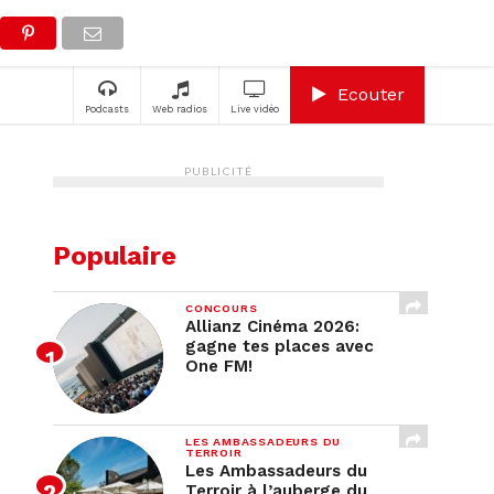
A
Ecouter
Podcasts
Web radios
Live vidéo
PUBLICITÉ
Populaire
CONCOURS
Allianz Cinéma 2026:
gagne tes places avec
One FM!
LES AMBASSADEURS DU
TERROIR
Les Ambassadeurs du
Terroir à l’auberge du