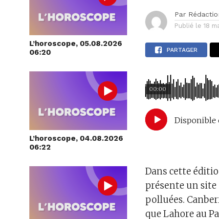
Par
Rédactio
Publié le
18 m
L’horoscope, 05.08.2026
PARTAGER
06:20
00:00
Disponible 
L’horoscope, 04.08.2026
06:22
Dans cette éditi
présente un site 
polluées. Canberr
que Lahore au Pa